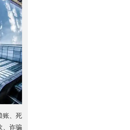
赖账、死
款、诈骗