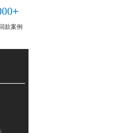
+
000
回款案例