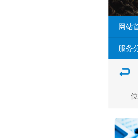
网站
服务
位