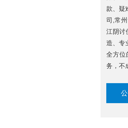
款、疑
司,常
江阴讨
造、专
全方位
务，不
公