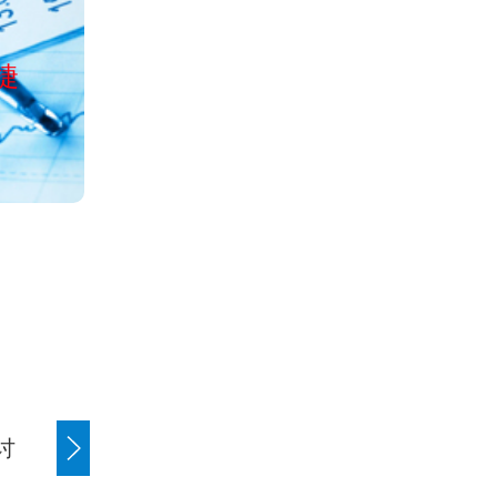
公司经工商局正
捷
服务全国清欠、讨债、收账、
讨
商账追讨清欠
应收账款追讨