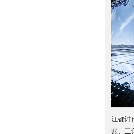
江都讨
账、三