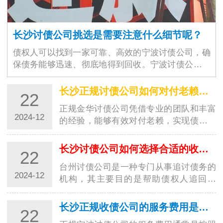
长沙讨债公司挑选是需要注意什么细节呢？
债权人可以找到一家可靠、高效的宁波讨债公司，确
保债务能够迅速、彻底地得到回收。宁波讨债公司的
选择不仅仅是为了解决眼前的经济问题，更是为了维
护商业环境的稳定与良好运作。随着商业交易的增加
长沙正规讨债公司如何对付老赖？都有哪些高招？
22
和…
正规金华讨债公司凭借专业的团队和丰富
2024-12
的经验，能够有效对付老赖，实现债务追
讨的目标。这些高招的运用，让讨债行业
更加规范，并为债权人提供了更好的保
长沙讨债公司如何选择合适的收费方式？
22
障。随着社会经济的发展，讨债行业也越
台州讨债公司是一种专门从事追讨债务的
来越受到…
2024-12
机构，其主要目的是帮助债权人追回欠
款。在选择收费方式时，台州讨债公司需
要考虑多种因素，以确保能够满足客户的
长沙正规收债公司的服务费用是如何计算的？
22
需求并获得合理的收益。以下是一些常见