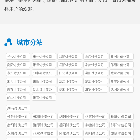
解决了要不回来帐导致资金周转困难的局面，所以一直以来都深
得用户的欢迎。
城市分站
长沙讨债公司
郴州讨债公司
益阳讨债公司
娄底讨债公司
株洲讨债公司
衡阳讨债公司
湘潭讨债公司
岳阳讨债公司
常德讨债公司
邵阳讨债公司
永州讨债公司
张家界讨债公
怀化讨债公司
浏阳讨债公司
醴陵讨债公司
司
湘乡讨债公司
耒阳讨债公司
沅江讨债公司
涟源讨债公司
常宁讨债公司
吉首讨债公司
冷水江讨债公
临湘讨债公司
汨罗讨债公司
武冈讨债公司
司
韶山讨债公司
湘西讨债公司
湖南讨债公司
长沙讨债公司
郴州讨债公司
益阳讨债公司
娄底讨债公司
株洲讨债公司
衡阳讨债公司
湘潭讨债公司
岳阳讨债公司
常德讨债公司
邵阳讨债公司
永州讨债公司
张家界讨债公
怀化讨债公司
浏阳讨债公司
醴陵讨债公司
司