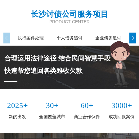
长沙讨债公司服务项目
PRODUCT CENTER
执行案件处理
个人债务追讨
企业债务追讨
商
合理运用法律途径 结合民间智慧手段
快速帮您追回各类难收欠款
+
+
+
+
2025
30
60
3000
新的出发
全国覆盖城市
商业合作伙伴
成功回款案例