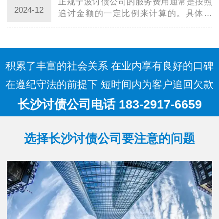
正规宁波讨债公司的服务费用通常是按照
的收费方…
2024-12
追讨金额的一定比例来计算的。具体来
说，服务费用通常由以下几个方面组成：
追讨费率：这是正规宁波讨债公司收取的
主要费用，通常是按照追讨金额的固定比
例来计算…
积累了丰富的社会关系 在业内享有良好的口碑
在遵纪守法的前提下 短时间内为客户追回欠款
长沙讨债公司电话 183-2917-6659
选择长沙讨债公司要注意的问题