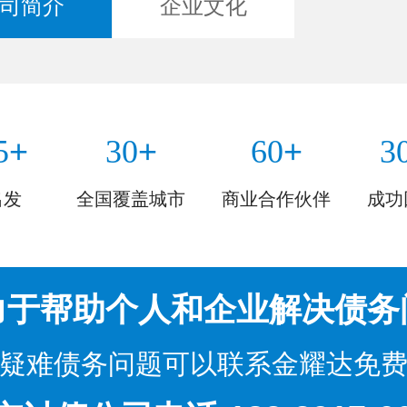
司简介
企业文化
+
+
+
5
30
60
3
出发
全国覆盖城市
商业合作伙伴
成功
力于帮助个人和企业解决债务
疑难债务问题可以联系金耀达免