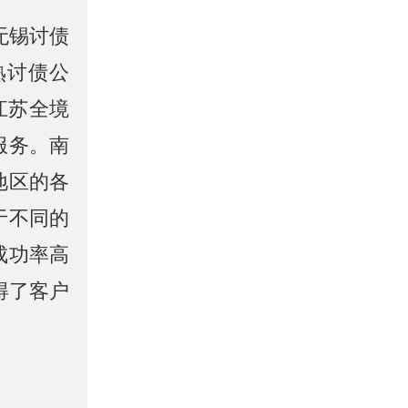
无锡讨债
熟讨债公
江苏全境
服务。南
地区的各
于不同的
成功率高
得了客户