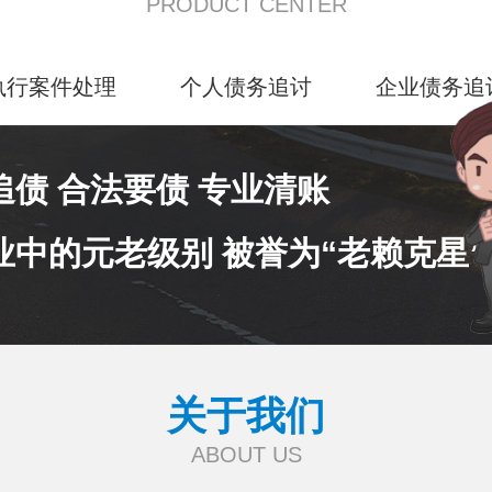
PRODUCT CENTER
执行案件处理
个人债务追讨
企业债务追
追债 合法要债 专业清账
业中的元老级别 被誉为“老赖克星”
关于我们
ABOUT US