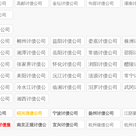
公司
高邮讨债公司
金坛讨债公司
句容讨债公司
灌南
公司
债公司
债公司
郴州讨债公司
益阳讨债公司
娄底讨债公司
株洲
债公司
湘潭讨债公司
岳阳讨债公司
常德讨债公司
邵阳
债公司
张家界讨债公
怀化讨债公司
浏阳讨债公司
醴陵
司
债公司
耒阳讨债公司
沅江讨债公司
涟源讨债公司
常宁
债公司
冷水江讨债公
临湘讨债公司
汨罗讨债公司
武冈
司
债公司
湘西讨债公司
公司
绍兴清债公司
宁波讨债公司
扬州讨债公司
江阴
讨债服
南京正规讨债公
宜兴讨债公司
杭州催债公司
杭州
司