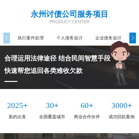
永州讨债公司服务项目
PRODUCT CENTER
执行案件处理
个人债务追讨
企业债务追讨
商
合理运用法律途径 结合民间智慧手段
快速帮您追回各类难收欠款
+
+
+
+
2025
30
60
3000
新的出发
全国覆盖城市
商业合作伙伴
成功回款案例