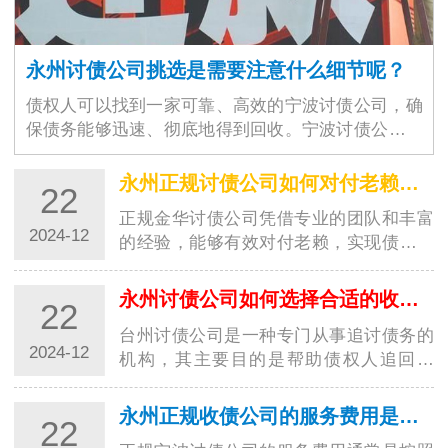
永州讨债公司挑选是需要注意什么细节呢？
债权人可以找到一家可靠、高效的宁波讨债公司，确
保债务能够迅速、彻底地得到回收。宁波讨债公司的
选择不仅仅是为了解决眼前的经济问题，更是为了维
护商业环境的稳定与良好运作。随着商业交易的增加
永州正规讨债公司如何对付老赖？都有哪些高招？
22
和…
正规金华讨债公司凭借专业的团队和丰富
2024-12
的经验，能够有效对付老赖，实现债务追
讨的目标。这些高招的运用，让讨债行业
更加规范，并为债权人提供了更好的保
永州讨债公司如何选择合适的收费方式？
22
障。随着社会经济的发展，讨债行业也越
台州讨债公司是一种专门从事追讨债务的
来越受到…
2024-12
机构，其主要目的是帮助债权人追回欠
款。在选择收费方式时，台州讨债公司需
要考虑多种因素，以确保能够满足客户的
永州正规收债公司的服务费用是如何计算的？
22
需求并获得合理的收益。以下是一些常见