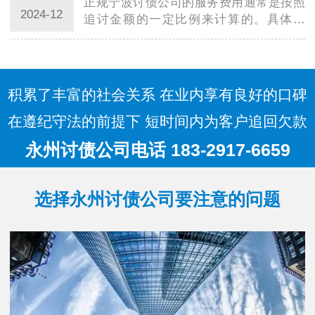
正规宁波讨债公司的服务费用通常是按照
的收费方…
2024-12
追讨金额的一定比例来计算的。具体来
说，服务费用通常由以下几个方面组成：
追讨费率：这是正规宁波讨债公司收取的
主要费用，通常是按照追讨金额的固定比
例来计算…
积累了丰富的社会关系 在业内享有良好的口碑
在遵纪守法的前提下 短时间内为客户追回欠款
永州讨债公司电话 183-2917-6659
选择永州讨债公司要注意的问题