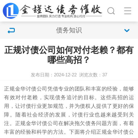
债务知识
正规讨债公司如何对付老赖？都有
哪些高招？
发布日期：2024-12-22
浏览次数：
37
正规金华
讨债公司
凭借专业的团队和丰富的经验，能够
有效对付老赖，实现债务追讨的目标。这些高招的运
用，让讨债行业更加规范，并为债权人提供了更好的保
障。随着社会经济的发展，讨债行业也越来越受到关
注。正规金华讨债公司在解决拖欠债务问题方面，有着
丰富的经验和科学的方法。下面将介绍正规金华讨债公