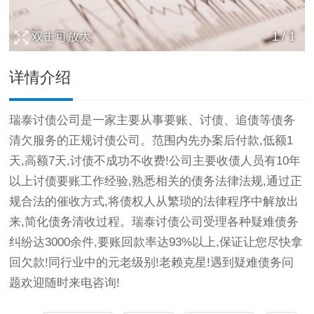
双击可放大
1
/
1
详情介绍
瑞泰
讨债公司
是一家主要从事要账、讨债、追债等债务
清欠服务的正规讨债公司。范围内先办案后付款,低额1
天,高额7天,讨债不成功不收费!公司主要收债人员有10年
以上讨债要账工作经验,熟悉相关的债务法律法规,通过正
规合法的催收方式,将债权人从繁琐的法律程序中解放出
来,简化债务清收过程。瑞泰讨债公司受理各种疑难债务
纠纷达3000余件,要账回款率达93%以上,保证让您尽快拿
回欠款!同行业中的元老级别!老赖克星!遇到疑难债务问
题欢迎随时来电咨询!