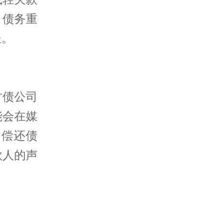
，债务重
长。
讨债公司
能会在媒
其偿还债
款人的声