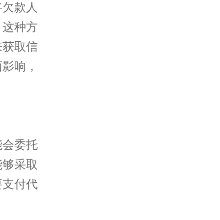
将欠款人
。这种方
来获取信
面影响，
能会委托
能够采取
要支付代