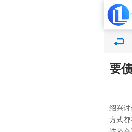
要
绍兴
讨
方式都
选择合