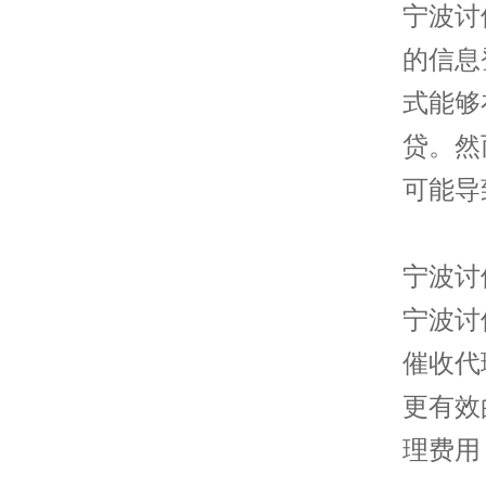
宁波讨
的信息
式能够
贷。然
可能导
宁波讨
宁波讨
催收代
更有效
理费用