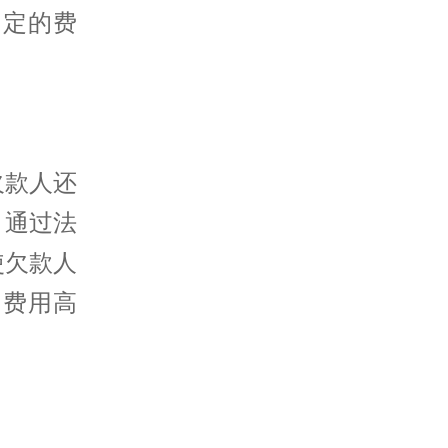
一定的费
欠款人还
。通过法
使欠款人
和费用高