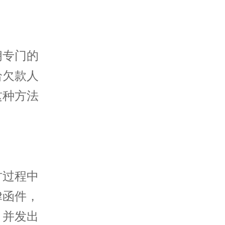
佣专门的
给欠款人
这种方法
讨过程中
律函件，
，并发出