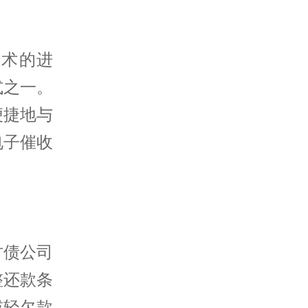
技术的进
式之一。
便捷地与
电子催收
讨债公司
整还款条
减轻欠款