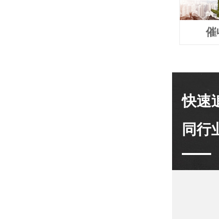
催
快速
同行