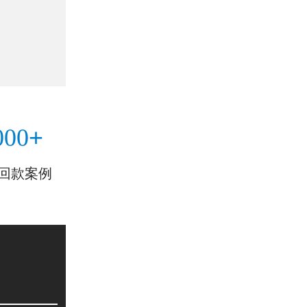
+
000
回款案例