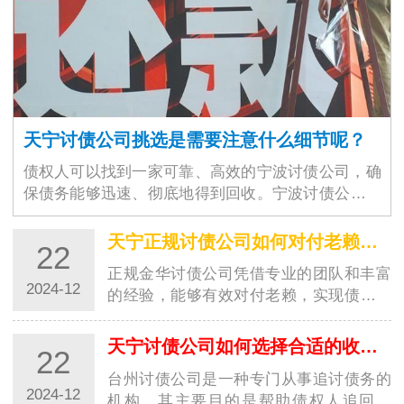
天宁讨债公司挑选是需要注意什么细节呢？
债权人可以找到一家可靠、高效的宁波讨债公司，确
保债务能够迅速、彻底地得到回收。宁波讨债公司的
选择不仅仅是为了解决眼前的经济问题，更是为了维
护商业环境的稳定与良好运作。随着商业交易的增加
天宁正规讨债公司如何对付老赖？都有哪些高招？
22
和…
正规金华讨债公司凭借专业的团队和丰富
2024-12
的经验，能够有效对付老赖，实现债务追
讨的目标。这些高招的运用，让讨债行业
更加规范，并为债权人提供了更好的保
天宁讨债公司如何选择合适的收费方式？
22
障。随着社会经济的发展，讨债行业也越
台州讨债公司是一种专门从事追讨债务的
来越受到…
2024-12
机构，其主要目的是帮助债权人追回欠