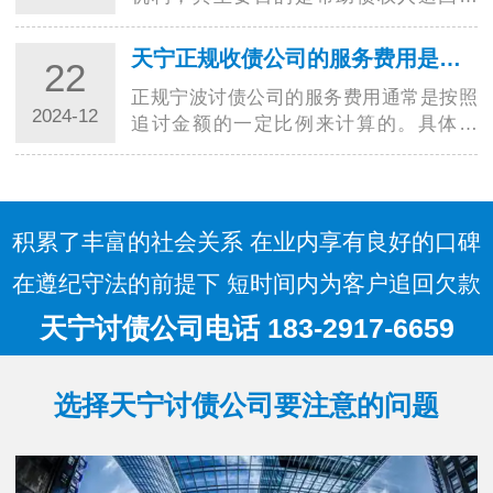
款。在选择收费方式时，台州讨债公司需
要考虑多种因素，以确保能够满足客户的
天宁正规收债公司的服务费用是如何计算的？
22
需求并获得合理的收益。以下是一些常见
正规宁波讨债公司的服务费用通常是按照
的收费方…
2024-12
追讨金额的一定比例来计算的。具体来
说，服务费用通常由以下几个方面组成：
追讨费率：这是正规宁波讨债公司收取的
主要费用，通常是按照追讨金额的固定比
例来计算…
积累了丰富的社会关系 在业内享有良好的口碑
在遵纪守法的前提下 短时间内为客户追回欠款
天宁讨债公司电话 183-2917-6659
选择天宁讨债公司要注意的问题