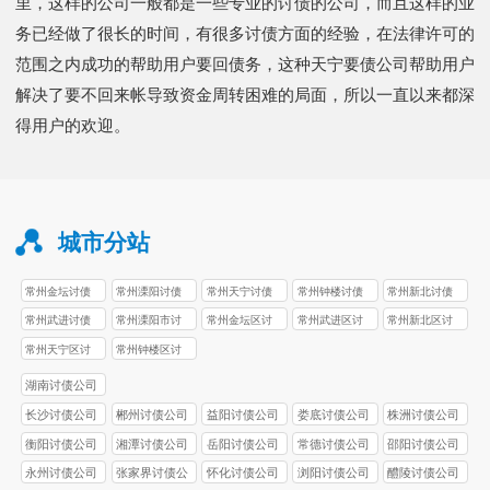
里，这样的公司一般都是一些专业的讨债的公司，而且这样的业
务已经做了很长的时间，有很多讨债方面的经验，在法律许可的
范围之内成功的帮助用户要回债务，这种天宁要债公司帮助用户
解决了要不回来帐导致资金周转困难的局面，所以一直以来都深
得用户的欢迎。
城市分站
常州金坛讨债
常州溧阳讨债
常州天宁讨债
常州钟楼讨债
常州新北讨债
公司
公司
公司
公司
公司
常州武进讨债
常州溧阳市讨
常州金坛区讨
常州武进区讨
常州新北区讨
公司
债公司
债公司
债公司
债公司
常州天宁区讨
常州钟楼区讨
债公司
债公司
湖南讨债公司
长沙讨债公司
郴州讨债公司
益阳讨债公司
娄底讨债公司
株洲讨债公司
衡阳讨债公司
湘潭讨债公司
岳阳讨债公司
常德讨债公司
邵阳讨债公司
永州讨债公司
张家界讨债公
怀化讨债公司
浏阳讨债公司
醴陵讨债公司