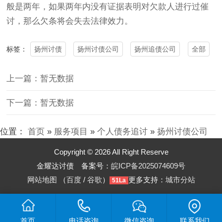
般是两年，如果两年内没有证据表明对欠款人进行过催
讨，那么欠条将会失去法律效力。
扬州讨债
扬州讨债公司
扬州追债公司
全部
标签：
上一篇：暂无数据
下一篇：暂无数据
位置：
首页
»
服务项目
»
个人债务追讨
»
扬州讨债公司
Copyright © 2026 All Right Reserve
金耀达讨债 备案号：
皖ICP备2025074609号
网站地图
（
百度
/
谷歌
）
更多支持：
城市分站
51La
首页
电话咨询
微信咨询
联系我们