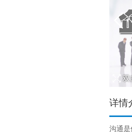
双
详情
沟通是