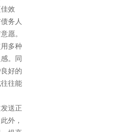
更佳效
与债务人
与意愿。
使用多种
反感。同
护良好的
式往往能
过发送正
。此外，