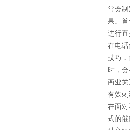
常会制
果。首
进行直
在电话
技巧，
时，会
商业关
有效刺
在面对
式的催